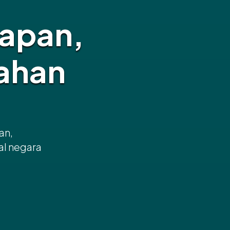
apan,
ahan
an,
al negara