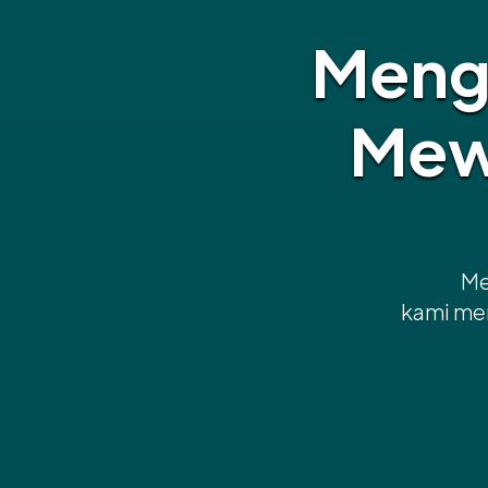
Meng
Mew
Me
kami mem