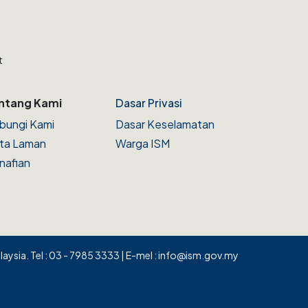
t
ntang Kami
Dasar Privasi
bungi Kami
Dasar Keselamatan
ta Laman
Warga ISM
nafian
ysia. Tel : 03 - 7985 3333 | E-mel : info@ism.gov.my