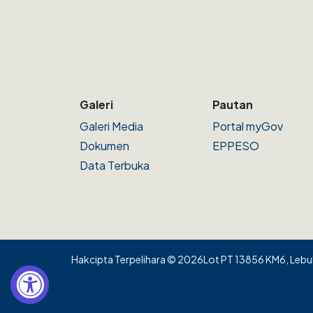
Galeri
Pautan
Galeri Media
Portal myGov
Dokumen
EPPESO
Data Terbuka
Hakcipta Terpelihara © 2026
Lot PT 13856 KM6, Lebuh