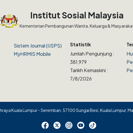
Institut Sosial Malaysia
Kementerian Pembangunan Wanita, Keluarga & Masyaraka
Statistik
Te
Sistem Journal (IJSPS)
Jumlah Pengunjung :
Hu
MyHRMIS Mobile
381,979
Pe
Tarikh Kemaskini :
Pe
7/8/2026
raya Kuala Lumpur - Seremban, 57100 Sungai Besi, Kuala Lumpur, Mala