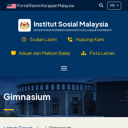
Langkau ke kandungan utama
Portal Rasmi Kerajaan Malaysia
MS
Institut Sosial Malaysia
KEMENTERIAN PEMBANGUNAN WANITA KELUARGA & MASYARAKAT
Soalan Lazim
Hubungi Kami
Aduan dan Maklum Balas
Peta Laman
Gimnasium
Breadcrumb
Laman Depan
Gimnasium