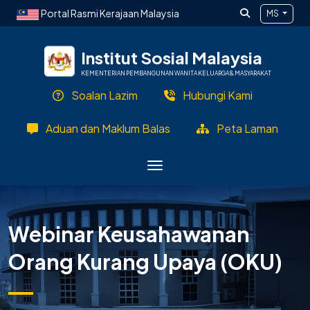
Langkau ke kandungan utama
Portal Rasmi Kerajaan Malaysia
MS
Institut Sosial Malaysia
KEMENTERIAN PEMBANGUNAN WANITA KELUARGA & MASYARAKAT
Soalan Lazim
Hubungi Kami
Aduan dan Maklum Balas
Peta Laman
Webinar Keusahawanan
Orang Kurang Upaya (OKU)