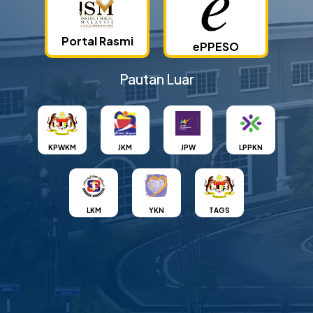
Portal Rasmi
ePPESO
Pautan Luar
KPWKM
JKM
JPW
LPPKN
LKM
YKN
TAGS